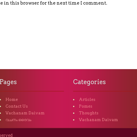
 in this browser for the next time I comment.
Pages
Categories
Home
Articles
Contact Us
Pomes
Vachanam Daivam
Thoughts
വചനം ദൈവം
Vachanam Daivam
eserved