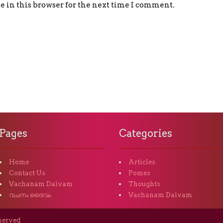
 in this browser for the next time I comment.
Pages
Categories
Home
Articles
Contact Us
Pomes
Vachanam Daivam
Thoughts
വചനം ദൈവം
Vachanam Daivam
eserved