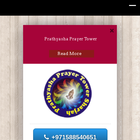
Prathyasha Prayer Tower
Read More
+971588540651