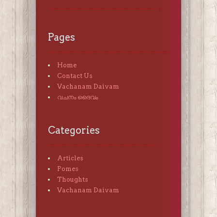
Pages
Home
Contact Us
Vachanam Daivam
വചനം ദൈവം
Categories
Articles
Pomes
Thoughts
Vachanam Daivam