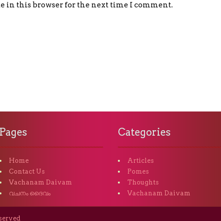
 in this browser for the next time I comment.
Pages
Categories
Home
Articles
Contact Us
Pomes
Vachanam Daivam
Thoughts
വചനം ദൈവം
Vachanam Daivam
eserved