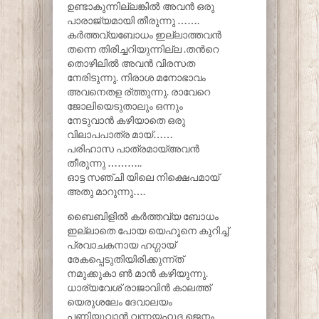
ഉണ്ടാകുന്നില്ലങ്കിൽ അവൻ ഒരു
പാരാജ്യമായി തീരുന്നു …….
കർത്തവ്യബോധം ഇല്ലാത്തവൻ
തന്നെ തിരിച്ചറിയുന്നില്ല .തൻറെ
തൊഴിലിൽ അവൻ വിരസത
നേരിടുന്നു. നിരാശ മനോഭാവം
അവനെതള ര്ത്തുന്നു. രാവേറെ
ജോലിയെടുതാലും ഒന്നും
നേടുവാൻ കഴിയാതെ ഒരു
വിലാപപാത്ര മായ്……
പരിഹാസ പാത്രമായ്അവൻ
തീരുന്നു ………..
ഓട്ട സഞ്ചി യിലെ നിക്ഷെപമായ്
അതു മാറുന്നു….
ബൈബിളിൽ കർത്തവ്യ ബോധം
ഇല്ലാതെ പോയ യെഹൂനെ കുറിച്ച്
പ്രവാചകനായ ഹഗ്ഗായ്
രേകപ്പെടുതിയിരിക്കുന്ന്ത്
നമുക്കുകാ ണ്‍ മാൻ കഴിയുന്നു.
ധാര്യവേശ് രാജാവിൻ കാലത്ത്
യെരുശലേം ദേവാലയം
പണിയുവാൻ വന്നയഹൂദ ജെനം