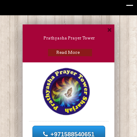
Prathyasha Prayer Tower
Read More
+971588540651