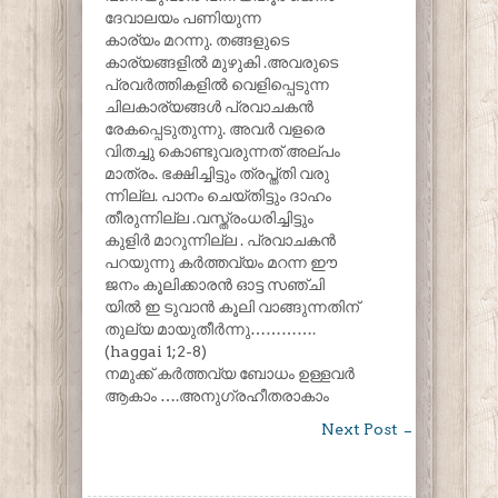
ദേവാലയം പണിയുന്ന
കാര്യം മറന്നു. തങ്ങളുടെ
കാര്യങ്ങളിൽ മുഴുകി .അവരുടെ
പ്രവർത്തികളിൽ വെളിപ്പെടുന്ന
ചിലകാര്യങ്ങൾ പ്രവാചകൻ
രേകപ്പെടുതുന്നു. അവർ വളരെ
വിതച്ചു കൊണ്ടുവരുന്നത് അല്പം
മാത്രം. ഭക്ഷിച്ചിട്ടും ത്രപ്ത്തി വരു
ന്നില്ല. പാനം ചെയ്തിട്ടും ദാഹം
തീരുന്നില്ല .വസ്ത്രംധരിച്ചിട്ടും
കുളിർ മാറുന്നില്ല . പ്രവാചകൻ
പറയുന്നു കർത്തവ്യം മറന്ന ഈ
ജനം കൂലിക്കാരൻ ഓട്ട സഞ്ചി
യിൽ ഇ ടുവാൻ കൂലി വാങ്ങുന്നതിന്
തുല്യ മായുതീർന്നു………….
(hagga
i 1;2-8)
നമുക്ക് കർത്തവ്യ ബോധം ഉള്ളവർ
ആകാം ….അനുഗ്രഹീതരാകാം
Next Post
→