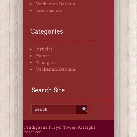
Vachanam Daivam
വചനം ദൈവം
Categories
Articles
Pomes
Thoughts
Vachanam Daivam
Search Site
Prathyasha Prayer Tower. All right
reserved