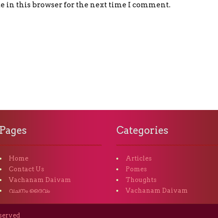
 in this browser for the next time I comment.
Pages
Categories
Home
Articles
Contact Us
Pomes
Vachanam Daivam
Thoughts
വചനം ദൈവം
Vachanam Daivam
eserved