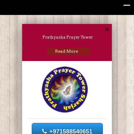
Prathyasha Prayer Tower
Read More
+971588540651