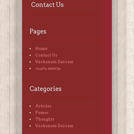
Contact Us
Pages
Home
Contact Us
Vachanam Daivam
വചനം ദൈവം
Categories
Articles
Pomes
Thoughts
Vachanam Daivam