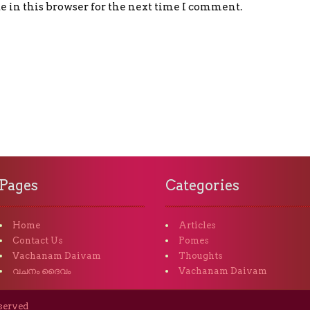
 in this browser for the next time I comment.
Pages
Categories
Home
Articles
Contact Us
Pomes
Vachanam Daivam
Thoughts
വചനം ദൈവം
Vachanam Daivam
eserved