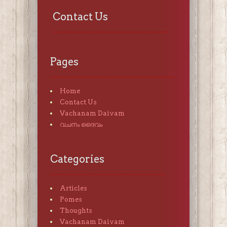
Contact Us
Pages
Home
Contact Us
Vachanam Daivam
വചനം ദൈവം
Categories
Articles
Pomes
Thoughts
Vachanam Daivam