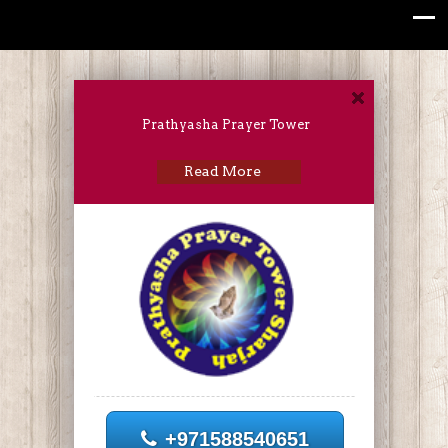
Prathyasha Prayer Tower
Read More
+971588540651