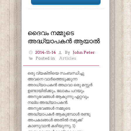
ദൈവം നമ്മുടെ
അദ്ധ്യാപകൻ ആയാൽ
2014-11-14
By
John Peter
Posted in
Articles
ഒരു വ്യക്തിയെ സംബന്ധിച്ചു
അവനെ വാർത്തെടുക്കുന്ന
അദധ്യാപകൻ അഥവാ ഒരു മസ്റ്റർ
ഉണ്ടായിരിക്കും. ലോകം പറയും
അനുഭവങ്ങൾ ആകുന്നു ഏറ്റവും
നല്ല അദ്ധ്യാപകൻ.
അനുഭവങ്ങൾ നമ്മുടെ
അദ്ധ്യാപകർ ആകുമ്പോൾ രണ്ടു
അപകടങ്ങൾ അതിൽ നമുക്ക്
കാണുവാൻ കഴിയുന്നു. 1)