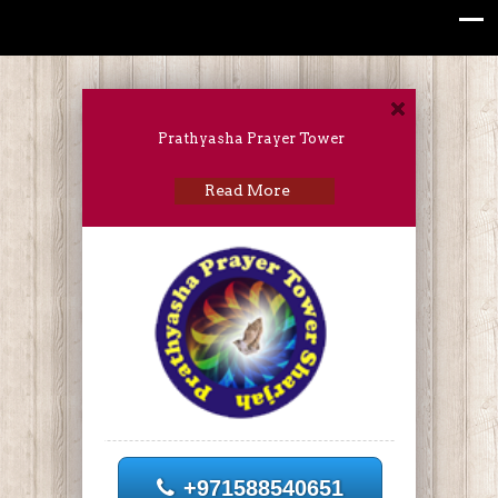
Prathyasha Prayer Tower
Read More
+971588540651