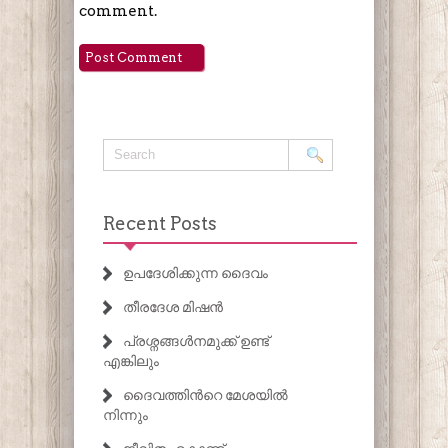
comment.
Recent Posts
ഉപദേശിക്കുന്ന ദൈവം
തീരദേശ മിഷൻ
പ്രശ്നങ്ങൾനമുക്ക് ഉണ്ട്
എങ്കിലും
ദൈവത്തിൻറെ മേശയിൽ
നിന്നും