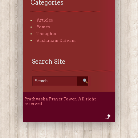
Categories
Articles
Pomes
Thoughts
Vachanam Daivam
Search Site
Prathyasha Prayer Tower. All right
reserved