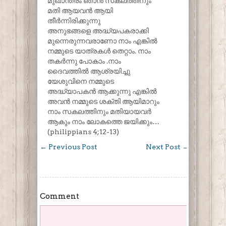
മുഖാന്തരം ഞാൻ സകലത്തിനും
മതി ആയവൻ ആയി
തീർന്നിരിക്കുന്നു
അനുഭങ്ങളെ അദ്ധ്യപകരാക്കി
മുന്നെരുന്നവരാണോ നാം എങ്കിൽ
നമ്മുടെ യാത്രകൾ തെറ്റാം. നാം
തകർന്നു പോകാം .നാം
ദൈവത്തിൽ ആശ്രയിച്ചു
യേശുവിനെ നമ്മുടെ
അദ്ധ്യാപകൻ ആക്കുന്നു എങ്കിൽ
അവൻ നമ്മുടെ ശക്തി ആയിമാറും
നാം സകലത്തിനും മതിയായവർ
ആകും നാം ലോകത്തെ ജയിക്കും…
(philippians 4;12-13)
←
Previous Post
Next Post
→
Comment