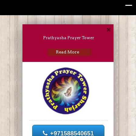
Prathyasha Prayer Tower
Read More
+971588540651