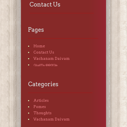
Contact Us
Pages
Home
Contact Us
Vachanam Daivam
വചനം ദൈവം
Categories
Articles
Pomes
Thoughts
Vachanam Daivam