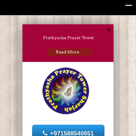
Prathyasha Prayer Tower
Read More
+971588540651