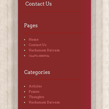
Contact Us
Pages
Home
Contact Us
Vachanam Daivam
വചനം ദൈവം
Categories
Articles
Pomes
Thoughts
Vachanam Daivam